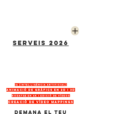
SERVEIS 2026
IA (INTEL·LIGÈNCIA ARTIFICIAL)
ANIMACIÓ DE GRÀFICS EN 2D I 3D
RODATGE en 4K i EDICIÓ DE VÍDEOS
CREACIÓ DE VíDEO MAPPINGS
demana el teu