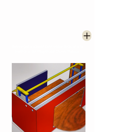
Benvingut a aquest petit espai dedicat a la
memòria del Playmobil Clown Palace.