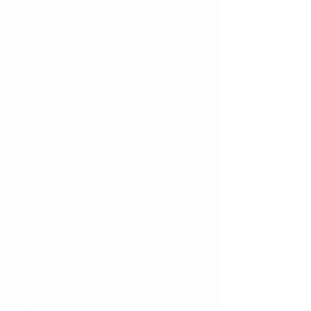
La tecnologia immersiva generalment en té
poc, de petit format. Mitjançant aquesta
instal·lació, passat i present, petitesa i
immensitat, dialoguen a través d’un conjunt de
figuretes de joguina (ja siguin Playmobil, ja
siguin Lego, etc.) que mostren al públic que la
fusió d’ambdós mons és possible.
Es proposa una instal·lació en un espai de 4 x 9
metres, conformada essencialment per
figuretes de joguina que representaran
diversos mons.
Un cop el públic l’hagi contemplat s’apagaran
les llums i sobre els edificis i s’hi projectarà un
vídeo mapping d’uns 5 minuts de durada.
Aquesta previsió horària permet realitzar 60
passis de l’espectacle al llarg d’un dia. Es
calcula que la quantitat òptima de públic per
cada sessió seria d’unes 20 persones. I en tant
que la proposta pot funcionar, per exemple, de
10 del matí a 8 del vespre (10 hores), poden
arribar a veure-la uns 600 / 800 espectadors
cada dia.