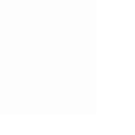
-> FESTIVAL ULL NU / ANDORRA LA VELLA - ANDORRA /
25/05/2022-29/05/2022
-> PLAYMO PALAU / PALAU D'ANGLESOLA - CATALUNYA /
17, 18/09/2022
-> MAXIMILIANPARK / HAMM - ALEMANIA / 25/0
3/2021-
01/11/2022
-> BOSC DELS MENAIRONS
/ LA MASSANA - ANDORRA /
8,9,10
/12
/2022
-> VISITA DEL PARE NOEL
/ SANT JULIÀ DE LÒRIA -
ANDORRA / 24/12/2022
-> NITS DE VIDEO MAPPING
_FESTIVAL ULLNU
/ ANDORRA
LA VELLA / 13/01/2023
-> PLAYMO PALAU / PALAU D'ANGLESOLA - CATALUNYA /
16, 17/10/2023
-> SALÓ DEL CÒMIC
/ LA MASSANA - ANDORRA / 27-
29/10/2023
-> CLICK FACTORY FEST / BARCELONA - ESPAÑA / 3 i
4 DE FEBRER 2024
-> Historical Museum of the Palatinate / SPEYER -
ALEMANIA / Fins al 15 de stembre del 2024
->
EL CIRC DE LES JOGUINES / ARENYS DE MUNT / 28
/ 12 / 2024