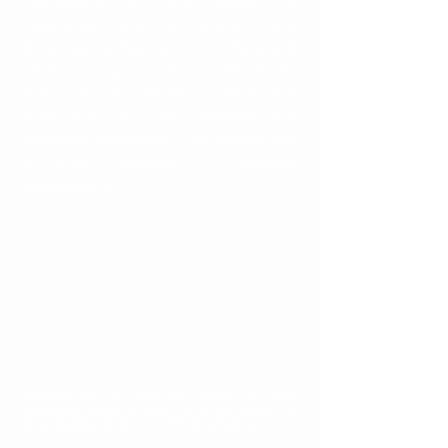
Descobreix la cara visible de
Dandream Films més màgica. Amb
diorames de Playmobil increïbles amb
col·leccions que inclouen referències
històriques i les últimes novetats. Amb
projeccions de vídeo mapping que
ofereixen espectacles en directe tant
a fires, museus o festivals
audiovisuals.
AL·LUCINA EN VIU AMB ELS SHOWS A PALAU
TEMPORALS COM EL DE NADAL, EL DE HALLOWEEN O EL
DE LA CELEBRACIÓ DELS 15 ANYS DE DANDREAM