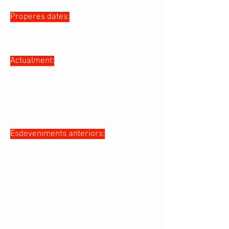
Properes dates:
-> El Circ de les Joguines / ANDORRA CREA - CANILLO
/
12.04.2025
Actualment:
· Ciudades a escala humana / BICI LAB - ANDORRA /
26.02.2025 - 28.02.2026
· We Love Playmobil / HAMM - ALEMANIA /
21.03.2025
- 02.11.2025
·
Schloss Aulendorf
/ Aulendorf - ALEMANIA /
25.05.2024 - 31.12.2025
Esdeveniments anteriors:
-> CLICK FACTORY FEST / SANT BOI DE LLOBREGAT / 20-
21/11/2021 / 10-19.30 h
-> NITS DE VIDEO MAPPING_FESTIVAL ULLNU / ANDORRA
LA VELLA / 03-04/12/2021 / 18-21 h
-> MUSEU CASA RULL / LA MASSANA - ANDORRA /
22/12/2021-09/01/2022 / 10-14h, 15-18h
-> 9a Fira A Sabadell Som Clicks / SABADELL -
CATALUNYA / 21-
22/05/2022